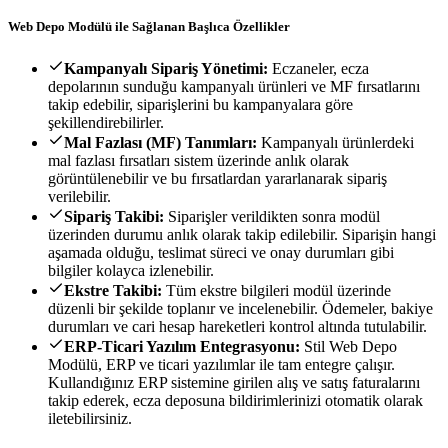
Web Depo Modülü ile Sağlanan Başlıca Özellikler
Kampanyalı Sipariş Yönetimi:
Eczaneler, ecza
depolarının sunduğu kampanyalı ürünleri ve MF fırsatlarını
takip edebilir, siparişlerini bu kampanyalara göre
şekillendirebilirler.
Mal Fazlası (MF) Tanımları:
Kampanyalı ürünlerdeki
mal fazlası fırsatları sistem üzerinde anlık olarak
görüntülenebilir ve bu fırsatlardan yararlanarak sipariş
verilebilir.
Sipariş Takibi:
Siparişler verildikten sonra modül
üzerinden durumu anlık olarak takip edilebilir. Siparişin hangi
aşamada olduğu, teslimat süreci ve onay durumları gibi
bilgiler kolayca izlenebilir.
Ekstre Takibi:
Tüm ekstre bilgileri modül üzerinde
düzenli bir şekilde toplanır ve incelenebilir. Ödemeler, bakiye
durumları ve cari hesap hareketleri kontrol altında tutulabilir.
ERP-Ticari Yazılım Entegrasyonu:
Stil Web Depo
Modülü, ERP ve ticari yazılımlar ile tam entegre çalışır.
Kullandığınız ERP sistemine girilen alış ve satış faturalarını
takip ederek, ecza deposuna bildirimlerinizi otomatik olarak
iletebilirsiniz.