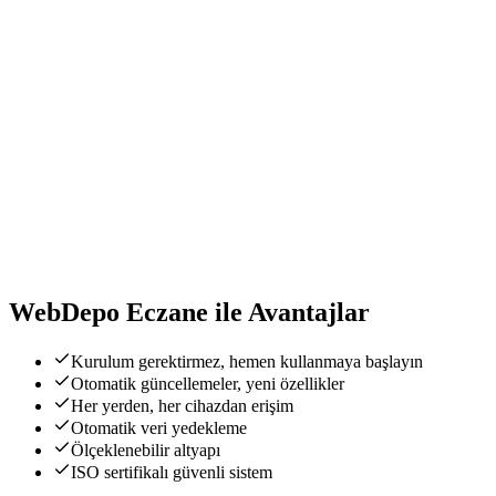
Raporlama
Siparişler, kampanyalar, ekstreler ve stok durumlarıyla ilgili detaylı
raporlar alınabilir.
İTS Entegrasyonu
İlaç Takip Sistemi (İTS) ile tam entegre olan Web Depo Modülü,
aynı zamanda Medula sistemine de entegre çalışarak tüm
süreçlerinizi yönetir.
WebDepo Eczane
ile Avantajlar
Kurulum gerektirmez, hemen kullanmaya başlayın
Otomatik güncellemeler, yeni özellikler
Her yerden, her cihazdan erişim
Otomatik veri yedekleme
Ölçeklenebilir altyapı
ISO sertifikalı güvenli sistem