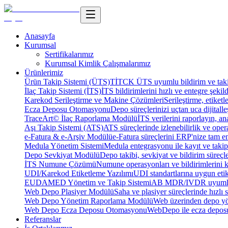
Anasayfa
Kurumsal
Sertifikalarımız
Kurumsal Kimlik Çalışmalarımız
Ürünlerimiz
Ürün Takip Sistemi (ÜTS)
TİTCK ÜTS uyumlu bildirim ve takip
İlaç Takip Sistemi (İTS)
İTS bildirimlerini hızlı ve entegre şekil
Karekod Serileştirme ve Makine Çözümleri
Serileştirme, etike
Ecza Deposu Otomasyonu
Depo süreçlerinizi uçtan uca dijitalleş
TraceArt© İlaç Raporlama Modülü
İTS verilerini raporlayın, ana
Aşı Takip Sistemi (ATS)
ATS süreçlerinde izlenebilirlik ve oper
e-Fatura & e-Arşiv Modülü
e-Fatura süreçlerini ERP'nize tam e
Medula Yönetim Sistemi
Medula entegrasyonu ile kayıt ve takip 
Depo Sevkiyat Modülü
Depo takibi, sevkiyat ve bildirim süreçle
İTS Numune Çözümü
Numune operasyonları ve bildirimlerini ko
UDI/Karekod Etiketleme Yazılımı
UDI standartlarına uygun etik
EUDAMED Yönetim ve Takip Sistemi
AB MDR/IVDR uyumlu 
Web Depo Plasiyer Modülü
Saha ve plasiyer süreçlerinde hızlı 
Web Depo Yönetim Raporlama Modülü
Web üzerinden depo yön
Web Depo Ecza Deposu Otomasyonu
WebDepo ile ecza deposu
Referanslar