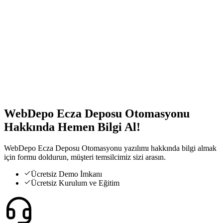
Modüler Yapı
İhtiyacınıza göre modülleri seçin, sistemi özelleştirin.
Temel Ecza Deposu Modülü
Web Depo Plasiyer Modülü
Raporlama Modülü
Sevkiyat ve Lojistik Modülü
WebDepo Ecza Deposu Otomasyonu
Hakkında
Hemen Bilgi Al!
WebDepo Ecza Deposu Otomasyonu yazılımı hakkında bilgi almak
için formu doldurun, müşteri temsilcimiz sizi arasın.
Ücretsiz Demo İmkanı
Ücretsiz Kurulum ve Eğitim