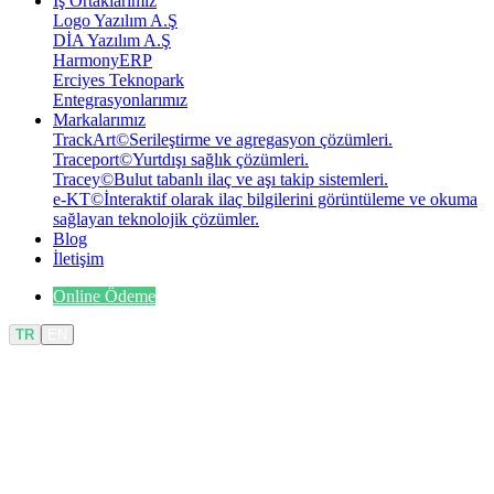
İş Ortaklarımız
Logo Yazılım A.Ş
DİA Yazılım A.Ş
HarmonyERP
Erciyes Teknopark
Entegrasyonlarımız
Markalarımız
TrackArt
©
Serileştirme ve agregasyon çözümleri.
Traceport
©
Yurtdışı sağlık çözümleri.
Tracey
©
Bulut tabanlı ilaç ve aşı takip sistemleri.
e-KT
©
İnteraktif olarak ilaç bilgilerini görüntüleme ve okuma
sağlayan teknolojik çözümler.
Blog
İletişim
Online Ödeme
TR
EN