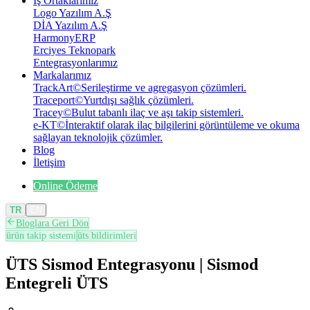
İş Ortaklarımız
Logo Yazılım A.Ş
DİA Yazılım A.Ş
HarmonyERP
Erciyes Teknopark
Entegrasyonlarımız
Markalarımız
TrackArt
©
Serileştirme ve agregasyon çözümleri.
Traceport
©
Yurtdışı sağlık çözümleri.
Tracey
©
Bulut tabanlı ilaç ve aşı takip sistemleri.
e-KT
©
İnteraktif olarak ilaç bilgilerini görüntüleme ve okuma
sağlayan teknolojik çözümler.
Blog
İletişim
Online Ödeme
TR
EN
Bloglara Geri Dön
ürün takip sistemi
üts bildirimleri
ÜTS Sismod Entegrasyonu | Sismod
Entegreli ÜTS