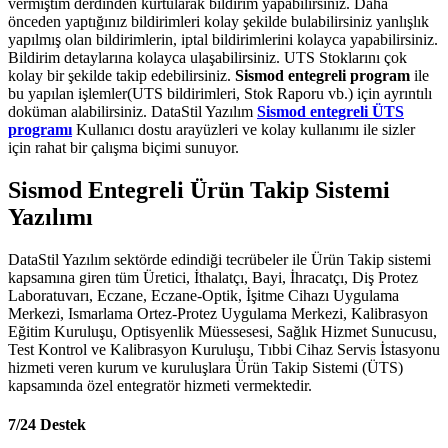
vermiştim derdinden kurtularak bildirim yapabilirsiniz. Daha
önceden yaptığınız bildirimleri kolay şekilde bulabilirsiniz yanlışlık
yapılmış olan bildirimlerin, iptal bildirimlerini kolayca yapabilirsiniz.
Bildirim detaylarına kolayca ulaşabilirsiniz. UTS Stoklarını çok
kolay bir şekilde takip edebilirsiniz.
Sismod entegreli program
ile
bu yapılan işlemler(UTS bildirimleri, Stok Raporu vb.) için ayrıntılı
doküman alabilirsiniz. DataStil Yazılım
Sismod entegreli ÜTS
programı
Kullanıcı dostu arayüzleri ve kolay kullanımı ile sizler
için rahat bir çalışma biçimi sunuyor.
Sismod Entegreli Ürün Takip Sistemi
Yazılımı
DataStil Yazılım sektörde edindiği tecrübeler ile Ürün Takip sistemi
kapsamına giren tüm Üretici, İthalatçı, Bayi, İhracatçı, Diş Protez
Laboratuvarı, Eczane, Eczane-Optik, İşitme Cihazı Uygulama
Merkezi, Ismarlama Ortez-Protez Uygulama Merkezi, Kalibrasyon
Eğitim Kuruluşu, Optisyenlik Müessesesi, Sağlık Hizmet Sunucusu,
Test Kontrol ve Kalibrasyon Kuruluşu, Tıbbi Cihaz Servis İstasyonu
hizmeti veren kurum ve kuruluşlara Ürün Takip Sistemi (ÜTS)
kapsamında özel entegratör hizmeti vermektedir.
7/24 Destek