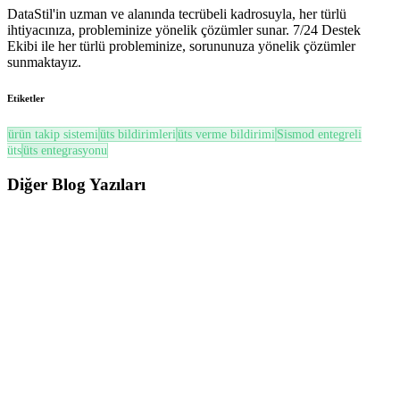
DataStil'in uzman ve alanında tecrübeli kadrosuyla, her türlü
ihtiyacınıza, probleminize yönelik çözümler sunar. 7/24 Destek
Ekibi ile her türlü probleminize, sorununuza yönelik çözümler
sunmaktayız.
Etiketler
ürün takip sistemi
üts bildirimleri
üts verme bildirimi
Sismod entegreli
üts
üts entegrasyonu
Diğer
Blog Yazıları
ÜTS
ÜTS’de Son Kullanma Tarihi (SKT) ve Soğuk Zincir Yönetimi Nasıl Yapılır? (2026
Güncel Rehber)
ÜTS’de SKT ve Soğuk Zincir yönetimi; miadı yaklaşan ürünlerin
takibi, FEFO prensibi, zayiat süreçleri ve mevzuata uygun ...
Oku
ÜTS