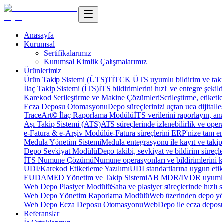
Anasayfa
Kurumsal
Sertifikalarımız
Kurumsal Kimlik Çalışmalarımız
Ürünlerimiz
Ürün Takip Sistemi (ÜTS)
TİTCK ÜTS uyumlu bildirim ve takip
İlaç Takip Sistemi (İTS)
İTS bildirimlerini hızlı ve entegre şekil
Karekod Serileştirme ve Makine Çözümleri
Serileştirme, etike
Ecza Deposu Otomasyonu
Depo süreçlerinizi uçtan uca dijitalleş
TraceArt© İlaç Raporlama Modülü
İTS verilerini raporlayın, ana
Aşı Takip Sistemi (ATS)
ATS süreçlerinde izlenebilirlik ve oper
e-Fatura & e-Arşiv Modülü
e-Fatura süreçlerini ERP'nize tam e
Medula Yönetim Sistemi
Medula entegrasyonu ile kayıt ve takip 
Depo Sevkiyat Modülü
Depo takibi, sevkiyat ve bildirim süreçle
İTS Numune Çözümü
Numune operasyonları ve bildirimlerini ko
UDI/Karekod Etiketleme Yazılımı
UDI standartlarına uygun etik
EUDAMED Yönetim ve Takip Sistemi
AB MDR/IVDR uyumlu 
Web Depo Plasiyer Modülü
Saha ve plasiyer süreçlerinde hızlı 
Web Depo Yönetim Raporlama Modülü
Web üzerinden depo yön
Web Depo Ecza Deposu Otomasyonu
WebDepo ile ecza deposu
Referanslar