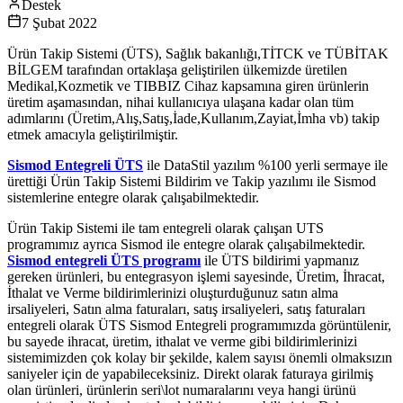
Destek
7 Şubat 2022
Ürün Takip Sistemi (ÜTS), Sağlık bakanlığı,TİTCK ve TÜBİTAK
BİLGEM tarafından ortaklaşa geliştirilen ülkemizde üretilen
Medikal,Kozmetik ve TIBBIZ Cihaz kapsamına giren ürünlerin
üretim aşamasından, nihai kullanıcıya ulaşana kadar olan tüm
adımlarını (Üretim,Alış,Satış,İade,Kullanım,Zayiat,İmha vb) takip
etmek amacıyla geliştirilmiştir.
Sismod Entegreli ÜTS
ile DataStil yazılım %100 yerli sermaye ile
ürettiği Ürün Takip Sistemi Bildirim ve Takip yazılımı ile Sismod
sistemlerine entegre olarak çalışabilmektedir.
Ürün Takip Sistemi ile tam entegreli olarak çalışan UTS
programımız ayrıca Sismod ile entegre olarak çalışabilmektedir.
Sismod entegreli ÜTS programı
ile ÜTS bildirimi yapmanız
gereken ürünleri, bu entegrasyon işlemi sayesinde, Üretim, İhracat,
İthalat ve Verme bildirimlerinizi oluşturduğunuz satın alma
irsaliyeleri, Satın alma faturaları, satış irsaliyeleri, satış faturaları
entegreli olarak ÜTS Sismod Entegreli programımızda görüntülenir,
bu sayede ihracat, üretim, ithalat ve verme gibi bildirimlerinizi
sistemimizden çok kolay bir şekilde, kalem sayısı önemli olmaksızın
saniyeler için de yapabileceksiniz. Direkt olarak faturaya girilmiş
olan ürünleri, ürünlerin seri\lot numaralarını veya hangi ürünü