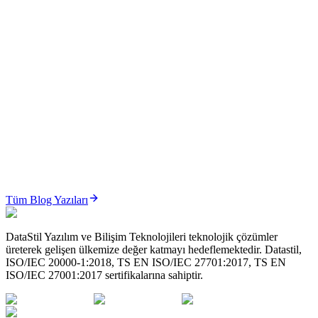
ÜTS’de İade ve Bildirim İptal Süreçleri Nasıl Yönetilir? (2026 Güncel Rehber)
ÜTS’de iade ve bildirim iptal süreçleri; hatalı bildirimlerin
düzeltilmesi, ürün iadelerinin yönetilmesi ve stok doğrulu...
Oku
ÜTS
ÜTS’de Sistem/İşlem Paketi (Set) Yönetimi Nasıl Yapılır? (2026 Güncel Rehber)
ÜTS Sistem/İşlem Paketi yönetimi; cerrahi setler ve medikal
paketlerin karekod bazlı, izlenebilir ve mevzuata uygun şeki...
Tüm Blog Yazıları
Oku
DataStil Yazılım ve Bilişim Teknolojileri teknolojik çözümler
üreterek gelişen ülkemize değer katmayı hedeflemektedir. Datastil,
ISO/IEC 20000-1:2018, TS EN ISO/IEC 27701:2017, TS EN
ISO/IEC 27001:2017 sertifikalarına sahiptir.