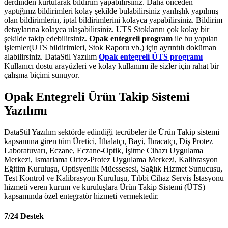
derdinden kurtularak bildirim yapabilirsiniz. Daha önceden
yaptığınız bildirimleri kolay şekilde bulabilirsiniz yanlışlık yapılmış
olan bildirimlerin, iptal bildirimlerini kolayca yapabilirsiniz. Bildirim
detaylarına kolayca ulaşabilirsiniz. UTS Stoklarını çok kolay bir
şekilde takip edebilirsiniz.
Opak entegreli program
ile bu yapılan
işlemler(UTS bildirimleri, Stok Raporu vb.) için ayrıntılı doküman
alabilirsiniz. DataStil Yazılım
Opak entegreli ÜTS programı
Kullanıcı dostu arayüzleri ve kolay kullanımı ile sizler için rahat bir
çalışma biçimi sunuyor.
Opak Entegreli Ürün Takip Sistemi
Yazılımı
DataStil Yazılım sektörde edindiği tecrübeler ile Ürün Takip sistemi
kapsamına giren tüm Üretici, İthalatçı, Bayi, İhracatçı, Diş Protez
Laboratuvarı, Eczane, Eczane-Optik, İşitme Cihazı Uygulama
Merkezi, Ismarlama Ortez-Protez Uygulama Merkezi, Kalibrasyon
Eğitim Kuruluşu, Optisyenlik Müessesesi, Sağlık Hizmet Sunucusu,
Test Kontrol ve Kalibrasyon Kuruluşu, Tıbbi Cihaz Servis İstasyonu
hizmeti veren kurum ve kuruluşlara Ürün Takip Sistemi (ÜTS)
kapsamında özel entegratör hizmeti vermektedir.
7/24 Destek