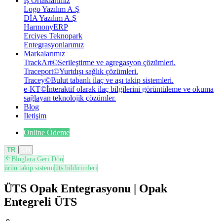
İş Ortaklarımız
Logo Yazılım A.Ş
DİA Yazılım A.Ş
HarmonyERP
Erciyes Teknopark
Entegrasyonlarımız
Markalarımız
TrackArt
©
Serileştirme ve agregasyon çözümleri.
Traceport
©
Yurtdışı sağlık çözümleri.
Tracey
©
Bulut tabanlı ilaç ve aşı takip sistemleri.
e-KT
©
İnteraktif olarak ilaç bilgilerini görüntüleme ve okuma
sağlayan teknolojik çözümler.
Blog
İletişim
Online Ödeme
TR
EN
Bloglara Geri Dön
ürün takip sistemi
üts bildirimleri
ÜTS Opak Entegrasyonu | Opak
Entegreli ÜTS