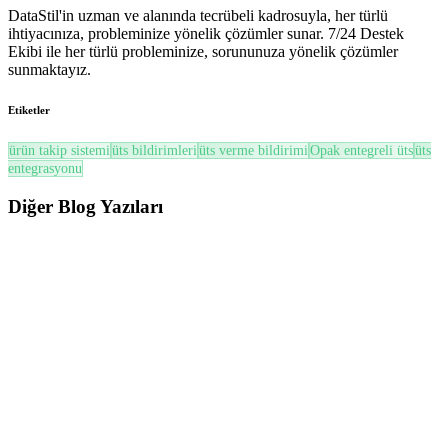
DataStil'in uzman ve alanında tecrübeli kadrosuyla, her türlü
ihtiyacınıza, probleminize yönelik çözümler sunar. 7/24 Destek
Ekibi ile her türlü probleminize, sorununuza yönelik çözümler
sunmaktayız.
Etiketler
ürün takip sistemi
üts bildirimleri
üts verme bildirimi
Opak entegreli üts
üts
entegrasyonu
Diğer
Blog Yazıları
ÜTS
ÜTS’de Son Kullanma Tarihi (SKT) ve Soğuk Zincir Yönetimi Nasıl Yapılır? (2026
Güncel Rehber)
ÜTS’de SKT ve Soğuk Zincir yönetimi; miadı yaklaşan ürünlerin
takibi, FEFO prensibi, zayiat süreçleri ve mevzuata uygun ...
Oku
ÜTS