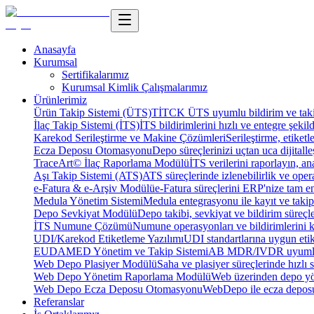
Anasayfa
Kurumsal
Sertifikalarımız
Kurumsal Kimlik Çalışmalarımız
Ürünlerimiz
Ürün Takip Sistemi (ÜTS)
TİTCK ÜTS uyumlu bildirim ve takip
İlaç Takip Sistemi (İTS)
İTS bildirimlerini hızlı ve entegre şekil
Karekod Serileştirme ve Makine Çözümleri
Serileştirme, etike
Ecza Deposu Otomasyonu
Depo süreçlerinizi uçtan uca dijitalleş
TraceArt© İlaç Raporlama Modülü
İTS verilerini raporlayın, ana
Aşı Takip Sistemi (ATS)
ATS süreçlerinde izlenebilirlik ve oper
e-Fatura & e-Arşiv Modülü
e-Fatura süreçlerini ERP'nize tam e
Medula Yönetim Sistemi
Medula entegrasyonu ile kayıt ve takip 
Depo Sevkiyat Modülü
Depo takibi, sevkiyat ve bildirim süreçle
İTS Numune Çözümü
Numune operasyonları ve bildirimlerini ko
UDI/Karekod Etiketleme Yazılımı
UDI standartlarına uygun etik
EUDAMED Yönetim ve Takip Sistemi
AB MDR/IVDR uyumlu 
Web Depo Plasiyer Modülü
Saha ve plasiyer süreçlerinde hızlı 
Web Depo Yönetim Raporlama Modülü
Web üzerinden depo yön
Web Depo Ecza Deposu Otomasyonu
WebDepo ile ecza deposu
Referanslar