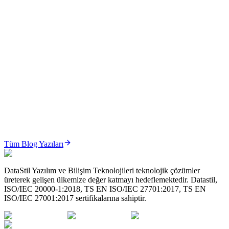
ÜTS’de İade ve Bildirim İptal Süreçleri Nasıl Yönetilir? (2026 Güncel Rehber)
ÜTS’de iade ve bildirim iptal süreçleri; hatalı bildirimlerin
düzeltilmesi, ürün iadelerinin yönetilmesi ve stok doğrulu...
Oku
ÜTS
ÜTS’de Sistem/İşlem Paketi (Set) Yönetimi Nasıl Yapılır? (2026 Güncel Rehber)
ÜTS Sistem/İşlem Paketi yönetimi; cerrahi setler ve medikal
paketlerin karekod bazlı, izlenebilir ve mevzuata uygun şeki...
Tüm Blog Yazıları
Oku
DataStil Yazılım ve Bilişim Teknolojileri teknolojik çözümler
üreterek gelişen ülkemize değer katmayı hedeflemektedir. Datastil,
ISO/IEC 20000-1:2018, TS EN ISO/IEC 27701:2017, TS EN
ISO/IEC 27001:2017 sertifikalarına sahiptir.