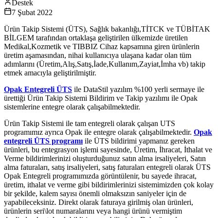
Destek
7 Şubat 2022
Ürün Takip Sistemi (ÜTS), Sağlık bakanlığı,TİTCK ve TÜBİTAK
BİLGEM tarafından ortaklaşa geliştirilen ülkemizde üretilen
Medikal,Kozmetik ve TIBBIZ Cihaz kapsamına giren ürünlerin
üretim aşamasından, nihai kullanıcıya ulaşana kadar olan tüm
adımlarını (Üretim,Alış,Satış,İade,Kullanım,Zayiat,İmha vb) takip
etmek amacıyla geliştirilmiştir.
Opak Entegreli ÜTS
ile DataStil yazılım %100 yerli sermaye ile
ürettiği Ürün Takip Sistemi Bildirim ve Takip yazılımı ile Opak
sistemlerine entegre olarak çalışabilmektedir.
Ürün Takip Sistemi ile tam entegreli olarak çalışan UTS
programımız ayrıca Opak ile entegre olarak çalışabilmektedir.
Opak
entegreli ÜTS programı
ile ÜTS bildirimi yapmanız gereken
ürünleri, bu entegrasyon işlemi sayesinde, Üretim, İhracat, İthalat ve
Verme bildirimlerinizi oluşturduğunuz satın alma irsaliyeleri, Satın
alma faturaları, satış irsaliyeleri, satış faturaları entegreli olarak ÜTS
Opak Entegreli programımızda görüntülenir, bu sayede ihracat,
üretim, ithalat ve verme gibi bildirimlerinizi sistemimizden çok kolay
bir şekilde, kalem sayısı önemli olmaksızın saniyeler için de
yapabileceksiniz. Direkt olarak faturaya girilmiş olan ürünleri,
ürünlerin seri\lot numaralarını veya hangi ürünü vermiştim