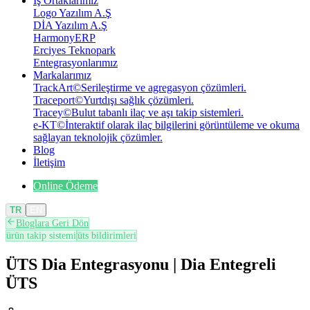
İş Ortaklarımız
Logo Yazılım A.Ş
DİA Yazılım A.Ş
HarmonyERP
Erciyes Teknopark
Entegrasyonlarımız
Markalarımız
TrackArt
©
Serileştirme ve agregasyon çözümleri.
Traceport
©
Yurtdışı sağlık çözümleri.
Tracey
©
Bulut tabanlı ilaç ve aşı takip sistemleri.
e-KT
©
İnteraktif olarak ilaç bilgilerini görüntüleme ve okuma
sağlayan teknolojik çözümler.
Blog
İletişim
Online Ödeme
TR
EN
Bloglara Geri Dön
ürün takip sistemi
üts bildirimleri
ÜTS Dia Entegrasyonu | Dia Entegreli
ÜTS