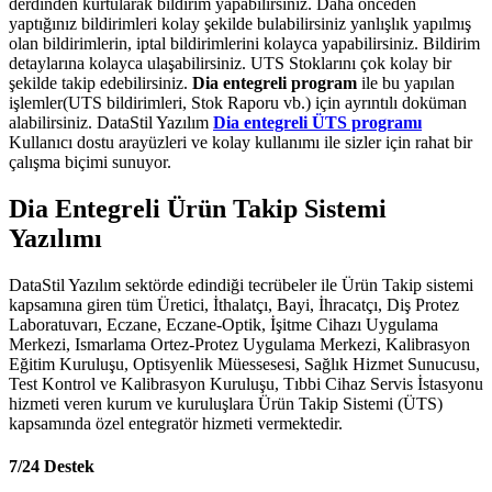
derdinden kurtularak bildirim yapabilirsiniz. Daha önceden
yaptığınız bildirimleri kolay şekilde bulabilirsiniz yanlışlık yapılmış
olan bildirimlerin, iptal bildirimlerini kolayca yapabilirsiniz. Bildirim
detaylarına kolayca ulaşabilirsiniz. UTS Stoklarını çok kolay bir
şekilde takip edebilirsiniz.
Dia entegreli program
ile bu yapılan
işlemler(UTS bildirimleri, Stok Raporu vb.) için ayrıntılı doküman
alabilirsiniz. DataStil Yazılım
Dia entegreli ÜTS programı
Kullanıcı dostu arayüzleri ve kolay kullanımı ile sizler için rahat bir
çalışma biçimi sunuyor.
Dia Entegreli Ürün Takip Sistemi
Yazılımı
DataStil Yazılım sektörde edindiği tecrübeler ile Ürün Takip sistemi
kapsamına giren tüm Üretici, İthalatçı, Bayi, İhracatçı, Diş Protez
Laboratuvarı, Eczane, Eczane-Optik, İşitme Cihazı Uygulama
Merkezi, Ismarlama Ortez-Protez Uygulama Merkezi, Kalibrasyon
Eğitim Kuruluşu, Optisyenlik Müessesesi, Sağlık Hizmet Sunucusu,
Test Kontrol ve Kalibrasyon Kuruluşu, Tıbbi Cihaz Servis İstasyonu
hizmeti veren kurum ve kuruluşlara Ürün Takip Sistemi (ÜTS)
kapsamında özel entegratör hizmeti vermektedir.
7/24 Destek