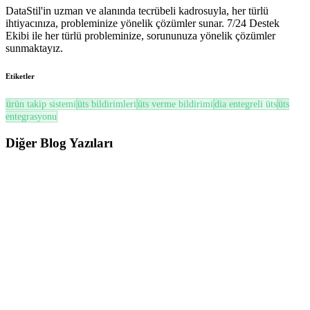
DataStil'in uzman ve alanında tecrübeli kadrosuyla, her türlü
ihtiyacınıza, probleminize yönelik çözümler sunar. 7/24 Destek
Ekibi ile her türlü probleminize, sorununuza yönelik çözümler
sunmaktayız.
Etiketler
ürün takip sistemi
üts bildirimleri
üts verme bildirimi
dia entegreli üts
üts
entegrasyonu
Diğer
Blog Yazıları
ÜTS
ÜTS’de Son Kullanma Tarihi (SKT) ve Soğuk Zincir Yönetimi Nasıl Yapılır? (2026
Güncel Rehber)
ÜTS’de SKT ve Soğuk Zincir yönetimi; miadı yaklaşan ürünlerin
takibi, FEFO prensibi, zayiat süreçleri ve mevzuata uygun ...
Oku
ÜTS