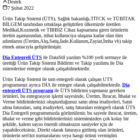
Destek
7 Şubat 2022
Ürün Takip Sistemi (ÜTS), Sağlık bakanlığı,TİTCK ve TÜBİTAK
BİLGEM tarafından ortaklaşa geliştirilen ülkemizde üretilen
Medikal,Kozmetik ve TIBBIZ Cihaz kapsamına giren ürünlerin
üretim aşamasından, nihai kullanıcıya ulaşana kadar olan tüm
adımlarını (Üretim,Alış,Satış,İade,Kullanım,Zayiat,İmha vb) takip
etmek amacıyla geliştirilmiştir.
Dia Entegreli ÜTS
ile DataStil yazılım %100 yerli sermaye ile
ürettiği Ürün Takip Sistemi Bildirim ve Takip yazılımı ile Dia
sistemlerine entegre olarak çalışabilmektedir.
Ürün Takip Sistemi ile tam entegreli olarak çalışan UTS
programımız ayrıca DİA ile entegre olarak çalışabilmektedir.
Dia
entegreli ÜTS programı
ile ÜTS bildirimi yapmanız gereken
ürünleri, bu entegrasyon işlemi sayesinde, Üretim, İhracat, İthalat ve
Verme bildirimlerinizi oluşturduğunuz satın alma irsaliyeleri, Satın
alma faturaları, satış irsaliyeleri, satış faturaları entegreli olarak ÜTS
Dia Entegreli programımızda görüntülenir, bu sayede ihracat, üretim,
ithalat ve verme gibi bildirimlerinizi sistemimizden çok kolay bir
şekilde, kalem sayısı önemli olmaksızın saniyeler için de
yapabileceksiniz. Direkt olarak faturaya girilmiş olan ürünleri,
ürünlerin seri\lot numaralarını veya hangi ürünü vermiştim