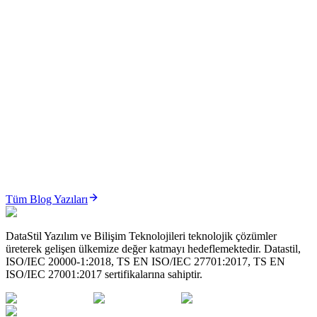
ÜTS’de İade ve Bildirim İptal Süreçleri Nasıl Yönetilir? (2026 Güncel Rehber)
ÜTS’de iade ve bildirim iptal süreçleri; hatalı bildirimlerin
düzeltilmesi, ürün iadelerinin yönetilmesi ve stok doğrulu...
Oku
ÜTS
ÜTS’de Sistem/İşlem Paketi (Set) Yönetimi Nasıl Yapılır? (2026 Güncel Rehber)
ÜTS Sistem/İşlem Paketi yönetimi; cerrahi setler ve medikal
paketlerin karekod bazlı, izlenebilir ve mevzuata uygun şeki...
Tüm Blog Yazıları
Oku
DataStil Yazılım ve Bilişim Teknolojileri teknolojik çözümler
üreterek gelişen ülkemize değer katmayı hedeflemektedir. Datastil,
ISO/IEC 20000-1:2018, TS EN ISO/IEC 27701:2017, TS EN
ISO/IEC 27001:2017 sertifikalarına sahiptir.