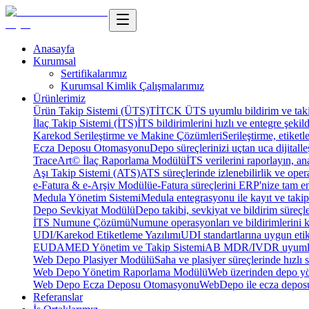
Anasayfa
Kurumsal
Sertifikalarımız
Kurumsal Kimlik Çalışmalarımız
Ürünlerimiz
Ürün Takip Sistemi (ÜTS)
TİTCK ÜTS uyumlu bildirim ve takip
İlaç Takip Sistemi (İTS)
İTS bildirimlerini hızlı ve entegre şekil
Karekod Serileştirme ve Makine Çözümleri
Serileştirme, etike
Ecza Deposu Otomasyonu
Depo süreçlerinizi uçtan uca dijitalleş
TraceArt© İlaç Raporlama Modülü
İTS verilerini raporlayın, ana
Aşı Takip Sistemi (ATS)
ATS süreçlerinde izlenebilirlik ve oper
e-Fatura & e-Arşiv Modülü
e-Fatura süreçlerini ERP'nize tam e
Medula Yönetim Sistemi
Medula entegrasyonu ile kayıt ve takip 
Depo Sevkiyat Modülü
Depo takibi, sevkiyat ve bildirim süreçle
İTS Numune Çözümü
Numune operasyonları ve bildirimlerini ko
UDI/Karekod Etiketleme Yazılımı
UDI standartlarına uygun etik
EUDAMED Yönetim ve Takip Sistemi
AB MDR/IVDR uyumlu 
Web Depo Plasiyer Modülü
Saha ve plasiyer süreçlerinde hızlı 
Web Depo Yönetim Raporlama Modülü
Web üzerinden depo yön
Web Depo Ecza Deposu Otomasyonu
WebDepo ile ecza deposu
Referanslar