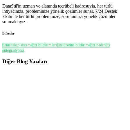
DataStil'in uzman ve alanında tecrübeli kadrosuyla, her türlü
ihtiyacınıza, probleminize yönelik çözümler sunar. 7/24 Destek
Ekibi ile her türlü probleminize, sorununuza yönelik çözümler
sunmaktayız.
Etiketler
ürün takip sistemi
üts bildirimleri
üts üretim bildirimi
üts nedir
üts
entegrasyonu
Diğer
Blog Yazıları
ÜTS
ÜTS’de Son Kullanma Tarihi (SKT) ve Soğuk Zincir Yönetimi Nasıl Yapılır? (2026
Güncel Rehber)
ÜTS’de SKT ve Soğuk Zincir yönetimi; miadı yaklaşan ürünlerin
takibi, FEFO prensibi, zayiat süreçleri ve mevzuata uygun ...
Oku