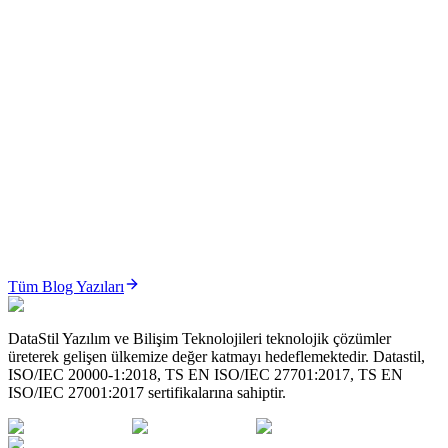
ÜTS
ÜTS’de İade ve Bildirim İptal Süreçleri Nasıl Yönetilir? (2026 Güncel Rehber)
ÜTS’de iade ve bildirim iptal süreçleri; hatalı bildirimlerin
düzeltilmesi, ürün iadelerinin yönetilmesi ve stok doğrulu...
Oku
ÜTS
ÜTS’de Sistem/İşlem Paketi (Set) Yönetimi Nasıl Yapılır? (2026 Güncel Rehber)
ÜTS Sistem/İşlem Paketi yönetimi; cerrahi setler ve medikal
paketlerin karekod bazlı, izlenebilir ve mevzuata uygun şeki...
Tüm Blog Yazıları
Oku
DataStil Yazılım ve Bilişim Teknolojileri teknolojik çözümler
üreterek gelişen ülkemize değer katmayı hedeflemektedir. Datastil,
ISO/IEC 20000-1:2018, TS EN ISO/IEC 27701:2017, TS EN
ISO/IEC 27001:2017 sertifikalarına sahiptir.