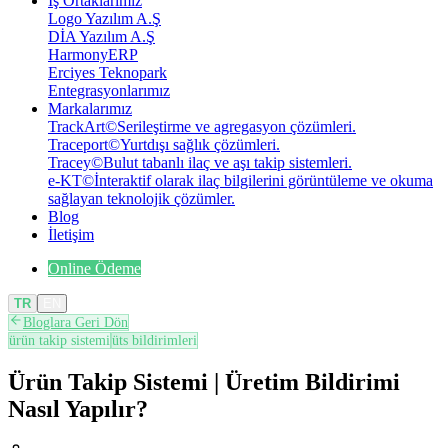
İş Ortaklarımız
Logo Yazılım A.Ş
DİA Yazılım A.Ş
HarmonyERP
Erciyes Teknopark
Entegrasyonlarımız
Markalarımız
TrackArt
©
Serileştirme ve agregasyon çözümleri.
Traceport
©
Yurtdışı sağlık çözümleri.
Tracey
©
Bulut tabanlı ilaç ve aşı takip sistemleri.
e-KT
©
İnteraktif olarak ilaç bilgilerini görüntüleme ve okuma
sağlayan teknolojik çözümler.
Blog
İletişim
Online Ödeme
TR
EN
Bloglara Geri Dön
ürün takip sistemi
üts bildirimleri
Ürün Takip Sistemi | Üretim Bildirimi
Nasıl Yapılır?