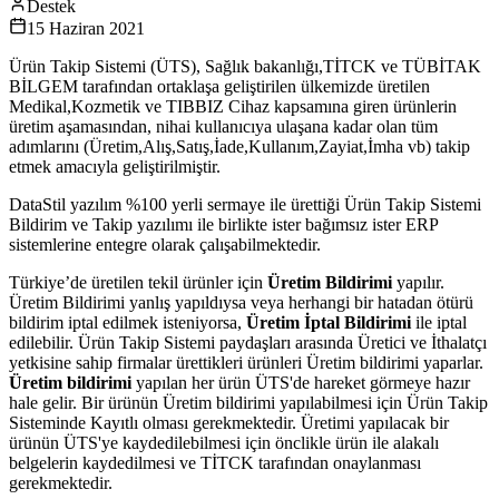
Destek
15 Haziran 2021
Ürün Takip Sistemi (ÜTS), Sağlık bakanlığı,TİTCK ve TÜBİTAK
BİLGEM tarafından ortaklaşa geliştirilen ülkemizde üretilen
Medikal,Kozmetik ve TIBBIZ Cihaz kapsamına giren ürünlerin
üretim aşamasından, nihai kullanıcıya ulaşana kadar olan tüm
adımlarını (Üretim,Alış,Satış,İade,Kullanım,Zayiat,İmha vb) takip
etmek amacıyla geliştirilmiştir.
DataStil yazılım %100 yerli sermaye ile ürettiği Ürün Takip Sistemi
Bildirim ve Takip yazılımı ile birlikte ister bağımsız ister ERP
sistemlerine entegre olarak çalışabilmektedir.
Türkiye’de üretilen tekil ürünler için
Üretim Bildirimi
yapılır.
Üretim Bildirimi yanlış yapıldıysa veya herhangi bir hatadan ötürü
bildirim iptal edilmek isteniyorsa,
Üretim İptal Bildirimi
ile iptal
edilebilir. Ürün Takip Sistemi paydaşları arasında Üretici ve İthalatçı
yetkisine sahip firmalar ürettikleri ürünleri Üretim bildirimi yaparlar.
Üretim bildirimi
yapılan her ürün ÜTS'de hareket görmeye hazır
hale gelir. Bir ürünün Üretim bildirimi yapılabilmesi için Ürün Takip
Sisteminde Kayıtlı olması gerekmektedir. Üretimi yapılacak bir
ürünün ÜTS'ye kaydedilebilmesi için önclikle ürün ile alakalı
belgelerin kaydedilmesi ve TİTCK tarafından onaylanması
gerekmektedir.