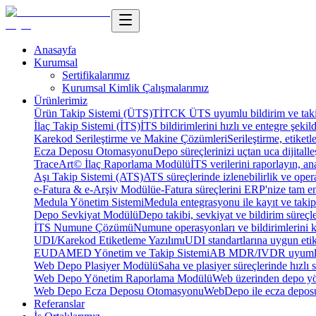
Anasayfa
Kurumsal
Sertifikalarımız
Kurumsal Kimlik Çalışmalarımız
Ürünlerimiz
Ürün Takip Sistemi (ÜTS)
TİTCK ÜTS uyumlu bildirim ve takip
İlaç Takip Sistemi (İTS)
İTS bildirimlerini hızlı ve entegre şekil
Karekod Serileştirme ve Makine Çözümleri
Serileştirme, etike
Ecza Deposu Otomasyonu
Depo süreçlerinizi uçtan uca dijitalleş
TraceArt© İlaç Raporlama Modülü
İTS verilerini raporlayın, ana
Aşı Takip Sistemi (ATS)
ATS süreçlerinde izlenebilirlik ve oper
e-Fatura & e-Arşiv Modülü
e-Fatura süreçlerini ERP'nize tam e
Medula Yönetim Sistemi
Medula entegrasyonu ile kayıt ve takip 
Depo Sevkiyat Modülü
Depo takibi, sevkiyat ve bildirim süreçle
İTS Numune Çözümü
Numune operasyonları ve bildirimlerini ko
UDI/Karekod Etiketleme Yazılımı
UDI standartlarına uygun etik
EUDAMED Yönetim ve Takip Sistemi
AB MDR/IVDR uyumlu 
Web Depo Plasiyer Modülü
Saha ve plasiyer süreçlerinde hızlı 
Web Depo Yönetim Raporlama Modülü
Web üzerinden depo yön
Web Depo Ecza Deposu Otomasyonu
WebDepo ile ecza deposu
Referanslar