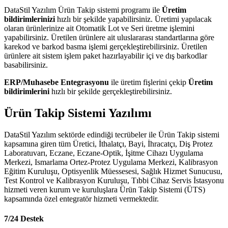
DataStil Yazılım Ürün Takip sistemi programı ile
Üretim
bildirimlerinizi
hızlı bir şekilde yapabilirsiniz. Üretimi yapılacak
olaran ürünlerinize ait Otomatik Lot ve Seri üretme işlemini
yapabilirsiniz. Üretilen ürünlere ait uluslararası standartlarına göre
karekod ve barkod basma işlemi gerçekleştirebilirsiniz. Üretilen
ürünlere ait sistem işlem paket hazırlayabilir içi ve dış barkodlar
basabilirsiniz.
ERP/Muhasebe Entegrasyonu
ile üretim fişlerini çekip
Üretim
bildirimlerini
hızlı bir şekilde gerçekleştirebilirsiniz.
Ürün Takip Sistemi Yazılımı
DataStil Yazılım sektörde edindiği tecrübeler ile Ürün Takip sistemi
kapsamına giren tüm Üretici, İthalatçı, Bayi, İhracatçı, Diş Protez
Laboratuvarı, Eczane, Eczane-Optik, İşitme Cihazı Uygulama
Merkezi, Ismarlama Ortez-Protez Uygulama Merkezi, Kalibrasyon
Eğitim Kuruluşu, Optisyenlik Müessesesi, Sağlık Hizmet Sunucusu,
Test Kontrol ve Kalibrasyon Kuruluşu, Tıbbi Cihaz Servis İstasyonu
hizmeti veren kurum ve kuruluşlara Ürün Takip Sistemi (ÜTS)
kapsamında özel entegratör hizmeti vermektedir.
7/24 Destek