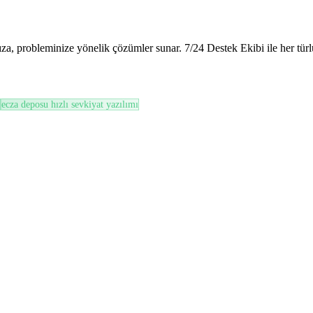
ınıza, probleminize yönelik çözümler sunar. 7/24 Destek Ekibi ile her t
ecza deposu hızlı sevkiyat yazılımı
 Rehber)
i, FEFO prensibi, zayiat süreçleri ve mevzuata uygun ...