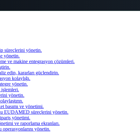
 süreçlerini yönetin.
de yönetin.
tleme ve makine entegrasyon çözümleri.
tirin.
liz edin, kararları güçlendirin.
asyon kolaylığı.
ntegre yönetin.
işlemleri.
rini yönetin.
laylaştırın.
et basımı ve yönetimi.
EUDAMED süreçlerini yönetin.
sipariş yönetimi.
etimi ve raporlama ekranları.
 operasyonlarını yönetin.