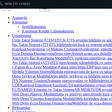
0850 255 13 06
|
Anasayfa
Kurumsal
Sertifikalarımız
Kurumsal Kimlik Çalışmalarımız
Ürünlerimiz
Ürün Takip Sistemi (ÜTS)
TİTCK ÜTS uyumlu bildirim ve takip
İlaç Takip Sistemi (İTS)
İTS bildirimlerini hızlı ve entegre şekil
Karekod Serileştirme ve Makine Çözümleri
Serileştirme, etike
Ecza Deposu Otomasyonu
Depo süreçlerinizi uçtan uca dijitalleş
TraceArt© İlaç Raporlama Modülü
İTS verilerini raporlayın, ana
Aşı Takip Sistemi (ATS)
ATS süreçlerinde izlenebilirlik ve oper
e-Fatura & e-Arşiv Modülü
e-Fatura süreçlerini ERP'nize tam e
Medula Yönetim Sistemi
Medula entegrasyonu ile kayıt ve takip 
Depo Sevkiyat Modülü
Depo takibi, sevkiyat ve bildirim süreçle
İTS Numune Çözümü
Numune operasyonları ve bildirimlerini ko
UDI/Karekod Etiketleme Yazılımı
UDI standartlarına uygun etik
EUDAMED Yönetim ve Takip Sistemi
AB MDR/IVDR uyumlu 
Web Depo Plasiyer Modülü
Saha ve plasiyer süreçlerinde hızlı 
Web Depo Yönetim Raporlama Modülü
Web üzerinden depo yön
Web Depo Ecza Deposu Otomasyonu
WebDepo ile ecza deposu
Referanslar