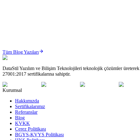
ÜTS’de iade ve bildirim iptal süreçleri; hatalı bildirimlerin düzeltilmes
Oku
ÜTS
ÜTS’de Sistem/İşlem Paketi (Set) Yönetimi Nasıl Yapılır? (2026 Güncel Rehber)
ÜTS Sistem/İşlem Paketi yönetimi; cerrahi setler ve medikal paketlerin
Tüm Blog Yazıları
Oku
DataStil Yazılım ve Bilişim Teknolojileri teknolojik çözümler üret
27001:2017 sertifikalarına sahiptir.
Kurumsal
Hakkımızda
Sertifikalarımız
Referanslar
Blog
KVKK
Çerez Politikası
BGYS-KVYS Politikası