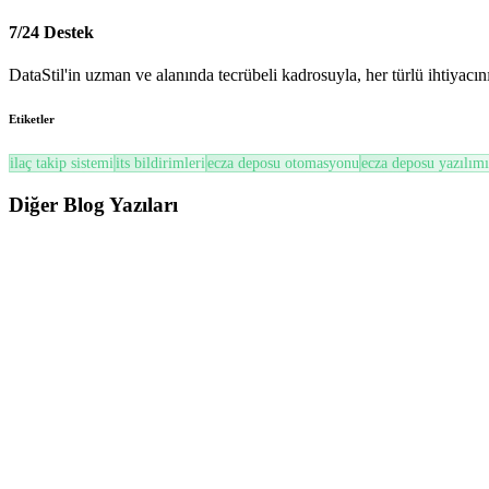
7/24 Destek
DataStil'in uzman ve alanında tecrübeli kadrosuyla, her türlü ihtiyac
Etiketler
ilaç takip sistemi
its bildirimleri
ecza deposu otomasyonu
ecza deposu yazılımı
Diğer
Blog Yazıları
ÜTS
ÜTS’de Son Kullanma Tarihi (SKT) ve Soğuk Zincir Yönetimi Nasıl Yapılır? (2026 Güncel
ÜTS’de SKT ve Soğuk Zincir yönetimi; miadı yaklaşan ürünlerin takib
Oku
ÜTS
ÜTS’de İade ve Bildirim İptal Süreçleri Nasıl Yönetilir? (2026 Güncel Rehber)