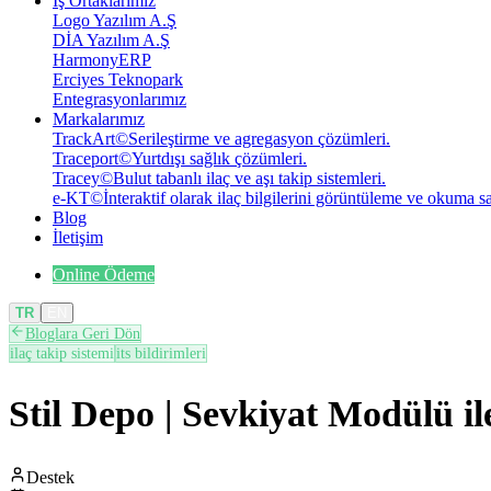
İş Ortaklarımız
Logo Yazılım A.Ş
DİA Yazılım A.Ş
HarmonyERP
Erciyes Teknopark
Entegrasyonlarımız
Markalarımız
TrackArt
©
Serileştirme ve agregasyon çözümleri.
Traceport
©
Yurtdışı sağlık çözümleri.
Tracey
©
Bulut tabanlı ilaç ve aşı takip sistemleri.
e-KT
©
İnteraktif olarak ilaç bilgilerini görüntüleme ve okuma 
Blog
İletişim
Online Ödeme
TR
EN
Bloglara Geri Dön
ilaç takip sistemi
its bildirimleri
Stil Depo | Sevkiyat Modülü il
Destek