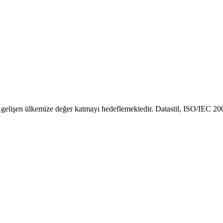
i, ürün iadelerinin yönetilmesi ve stok doğrulu...
 karekod bazlı, izlenebilir ve mevzuata uygun şeki...
erek gelişen ülkemize değer katmayı hedeflemektedir. Datastil, ISO/