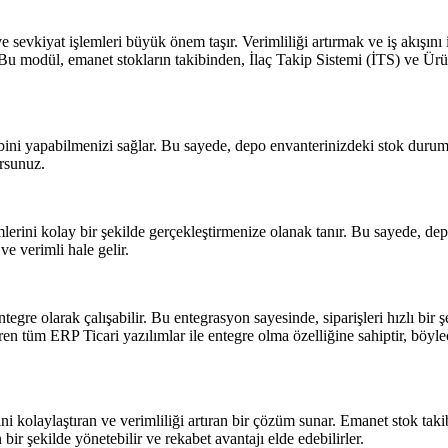
evkiyat işlemleri büyük önem taşır. Verimliliği artırmak ve iş akışını 
 Bu modül, emanet stokların takibinden, İlaç Takip Sistemi (İTS) ve Ürü
ni yapabilmenizi sağlar. Bu sayede, depo envanterinizdeki stok durumunu
ursunuz.
rini kolay bir şekilde gerçekleştirmenize olanak tanır. Bu sayede, depod
ve verimli hale gelir.
re olarak çalışabilir. Bu entegrasyon sayesinde, siparişleri hızlı bir şek
en tüm ERP Ticari yazılımlar ile entegre olma özelliğine sahiptir, böylece
i kolaylaştıran ve verimliliği artıran bir çözüm sunar. Emanet stok taki
ir şekilde yönetebilir ve rekabet avantajı elde edebilirler.