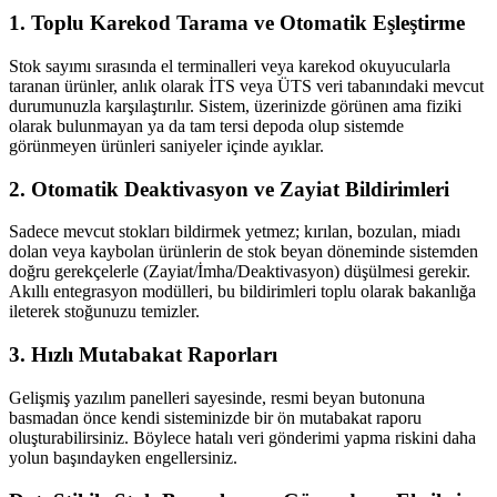
1. Toplu Karekod Tarama ve Otomatik Eşleştirme
Stok sayımı sırasında el terminalleri veya karekod okuyucularla
taranan ürünler, anlık olarak İTS veya ÜTS veri tabanındaki mevcut
durumunuzla karşılaştırılır. Sistem, üzerinizde görünen ama fiziki
olarak bulunmayan ya da tam tersi depoda olup sistemde
görünmeyen ürünleri saniyeler içinde ayıklar.
2. Otomatik Deaktivasyon ve Zayiat Bildirimleri
Sadece mevcut stokları bildirmek yetmez; kırılan, bozulan, miadı
dolan veya kaybolan ürünlerin de stok beyan döneminde sistemden
doğru gerekçelerle (Zayiat/İmha/Deaktivasyon) düşülmesi gerekir.
Akıllı entegrasyon modülleri, bu bildirimleri toplu olarak bakanlığa
ileterek stoğunuzu temizler.
3. Hızlı Mutabakat Raporları
Gelişmiş yazılım panelleri sayesinde, resmi beyan butonuna
basmadan önce kendi sisteminizde bir ön mutabakat raporu
oluşturabilirsiniz. Böylece hatalı veri gönderimi yapma riskini daha
yolun başındayken engellersiniz.