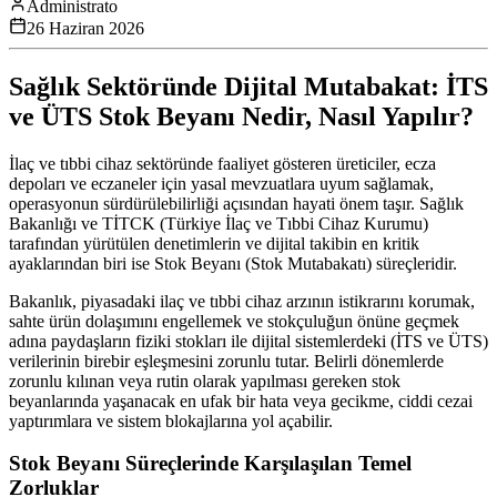
Administrato
26 Haziran 2026
Sağlık Sektöründe Dijital Mutabakat: İTS
ve ÜTS Stok Beyanı Nedir, Nasıl Yapılır?
İlaç ve tıbbi cihaz sektöründe faaliyet gösteren üreticiler, ecza
depoları ve eczaneler için yasal mevzuatlara uyum sağlamak,
operasyonun sürdürülebilirliği açısından hayati önem taşır. Sağlık
Bakanlığı ve TİTCK (Türkiye İlaç ve Tıbbi Cihaz Kurumu)
tarafından yürütülen denetimlerin ve dijital takibin en kritik
ayaklarından biri ise Stok Beyanı (Stok Mutabakatı) süreçleridir.
Bakanlık, piyasadaki ilaç ve tıbbi cihaz arzının istikrarını korumak,
sahte ürün dolaşımını engellemek ve stokçuluğun önüne geçmek
adına paydaşların fiziki stokları ile dijital sistemlerdeki (İTS ve ÜTS)
verilerinin birebir eşleşmesini zorunlu tutar. Belirli dönemlerde
zorunlu kılınan veya rutin olarak yapılması gereken stok
beyanlarında yaşanacak en ufak bir hata veya gecikme, ciddi cezai
yaptırımlara ve sistem blokajlarına yol açabilir.
Stok Beyanı Süreçlerinde Karşılaşılan Temel
Zorluklar