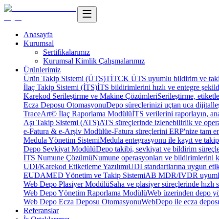
Anasayfa
Kurumsal
Sertifikalarımız
Kurumsal Kimlik Çalışmalarımız
Ürünlerimiz
Ürün Takip Sistemi (ÜTS)
TİTCK ÜTS uyumlu bildirim ve takip
İlaç Takip Sistemi (İTS)
İTS bildirimlerini hızlı ve entegre şekil
Karekod Serileştirme ve Makine Çözümleri
Serileştirme, etike
Ecza Deposu Otomasyonu
Depo süreçlerinizi uçtan uca dijitalleş
TraceArt© İlaç Raporlama Modülü
İTS verilerini raporlayın, ana
Aşı Takip Sistemi (ATS)
ATS süreçlerinde izlenebilirlik ve oper
e-Fatura & e-Arşiv Modülü
e-Fatura süreçlerini ERP'nize tam e
Medula Yönetim Sistemi
Medula entegrasyonu ile kayıt ve takip 
Depo Sevkiyat Modülü
Depo takibi, sevkiyat ve bildirim süreçle
İTS Numune Çözümü
Numune operasyonları ve bildirimlerini ko
UDI/Karekod Etiketleme Yazılımı
UDI standartlarına uygun etik
EUDAMED Yönetim ve Takip Sistemi
AB MDR/IVDR uyumlu 
Web Depo Plasiyer Modülü
Saha ve plasiyer süreçlerinde hızlı 
Web Depo Yönetim Raporlama Modülü
Web üzerinden depo yön
Web Depo Ecza Deposu Otomasyonu
WebDepo ile ecza deposu
Referanslar