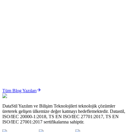
Oku
ÜTS
ÜTS’de İade ve Bildirim İptal Süreçleri Nasıl Yönetilir? (2026 Güncel Rehber)
ÜTS’de iade ve bildirim iptal süreçleri; hatalı bildirimlerin
düzeltilmesi, ürün iadelerinin yönetilmesi ve stok doğrulu...
Oku
ÜTS
ÜTS’de Sistem/İşlem Paketi (Set) Yönetimi Nasıl Yapılır? (2026 Güncel Rehber)
ÜTS Sistem/İşlem Paketi yönetimi; cerrahi setler ve medikal
paketlerin karekod bazlı, izlenebilir ve mevzuata uygun şeki...
Tüm Blog Yazıları
Oku
DataStil Yazılım ve Bilişim Teknolojileri teknolojik çözümler
üreterek gelişen ülkemize değer katmayı hedeflemektedir. Datastil,
ISO/IEC 20000-1:2018, TS EN ISO/IEC 27701:2017, TS EN
ISO/IEC 27001:2017 sertifikalarına sahiptir.