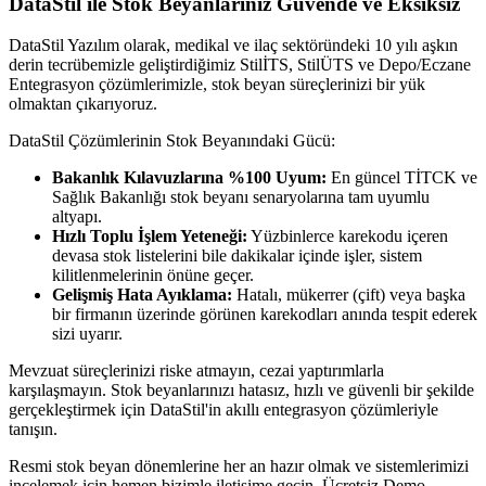
DataStil ile Stok Beyanlarınız Güvende ve Eksiksiz
DataStil Yazılım olarak, medikal ve ilaç sektöründeki 10 yılı aşkın
derin tecrübemizle geliştirdiğimiz StilİTS, StilÜTS ve Depo/Eczane
Entegrasyon çözümlerimizle, stok beyan süreçlerinizi bir yük
olmaktan çıkarıyoruz.
DataStil Çözümlerinin Stok Beyanındaki Gücü:
Bakanlık Kılavuzlarına %100 Uyum:
En güncel TİTCK ve
Sağlık Bakanlığı stok beyanı senaryolarına tam uyumlu
altyapı.
Hızlı Toplu İşlem Yeteneği:
Yüzbinlerce karekodu içeren
devasa stok listelerini bile dakikalar içinde işler, sistem
kilitlenmelerinin önüne geçer.
Gelişmiş Hata Ayıklama:
Hatalı, mükerrer (çift) veya başka
bir firmanın üzerinde görünen karekodları anında tespit ederek
sizi uyarır.
Mevzuat süreçlerinizi riske atmayın, cezai yaptırımlarla
karşılaşmayın. Stok beyanlarınızı hatasız, hızlı ve güvenli bir şekilde
gerçekleştirmek için DataStil'in akıllı entegrasyon çözümleriyle
tanışın.
Resmi stok beyan dönemlerine her an hazır olmak ve sistemlerimizi
incelemek için hemen bizimle iletişime geçin, Ücretsiz Demo