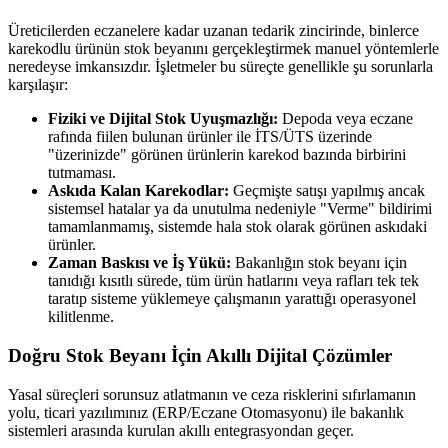
Üreticilerden eczanelere kadar uzanan tedarik zincirinde, binlerce
karekodlu ürünün stok beyanını gerçekleştirmek manuel yöntemlerle
neredeyse imkansızdır. İşletmeler bu süreçte genellikle şu sorunlarla
karşılaşır:
Fiziki ve Dijital Stok Uyuşmazlığı:
Depoda veya eczane
rafında fiilen bulunan ürünler ile İTS/ÜTS üzerinde
"üzerinizde" görünen ürünlerin karekod bazında birbirini
tutmaması.
Askıda Kalan Karekodlar:
Geçmişte satışı yapılmış ancak
sistemsel hatalar ya da unutulma nedeniyle "Verme" bildirimi
tamamlanmamış, sistemde hala stok olarak görünen askıdaki
ürünler.
Zaman Baskısı ve İş Yükü:
Bakanlığın stok beyanı için
tanıdığı kısıtlı sürede, tüm ürün hatlarını veya rafları tek tek
taratıp sisteme yüklemeye çalışmanın yarattığı operasyonel
kilitlenme.
Doğru Stok Beyanı İçin Akıllı Dijital Çözümler
Yasal süreçleri sorunsuz atlatmanın ve ceza risklerini sıfırlamanın
yolu, ticari yazılımınız (ERP/Eczane Otomasyonu) ile bakanlık
sistemleri arasında kurulan akıllı entegrasyondan geçer.