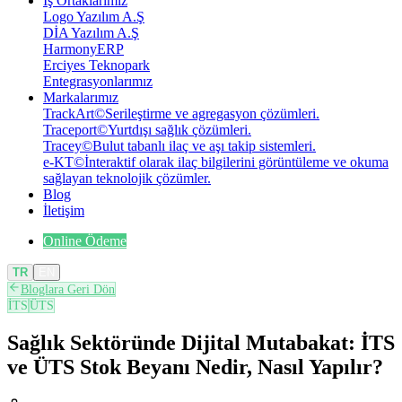
İş Ortaklarımız
Logo Yazılım A.Ş
DİA Yazılım A.Ş
HarmonyERP
Erciyes Teknopark
Entegrasyonlarımız
Markalarımız
TrackArt
©
Serileştirme ve agregasyon çözümleri.
Traceport
©
Yurtdışı sağlık çözümleri.
Tracey
©
Bulut tabanlı ilaç ve aşı takip sistemleri.
e-KT
©
İnteraktif olarak ilaç bilgilerini görüntüleme ve okuma
sağlayan teknolojik çözümler.
Blog
İletişim
Online Ödeme
TR
EN
Bloglara Geri Dön
İTS
ÜTS
Sağlık Sektöründe Dijital Mutabakat: İTS
ve ÜTS Stok Beyanı Nedir, Nasıl Yapılır?