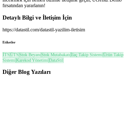
fırsatından yararlanın!
Detaylı Bilgi ve İletişim İçin
https://datastil.com/datastil-yazilim-iletisim
Etiketler
İTS
ÜTS
Stok Beyanı
Stok Mutabakatı
İlaç Takip Sistemi
Ürün Takip
Sistemi
Karekod Yönetimi
DataStil
Diğer
Blog Yazıları
ÜTS
ÜTS’de Son Kullanma Tarihi (SKT) ve Soğuk Zincir Yönetimi Nasıl Yapılır? (2026
Güncel Rehber)
ÜTS’de SKT ve Soğuk Zincir yönetimi; miadı yaklaşan ürünlerin
takibi, FEFO prensibi, zayiat süreçleri ve mevzuata uygun ...