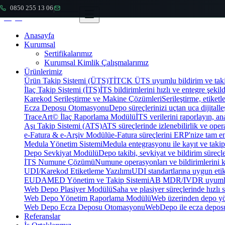
0850 255 13 06
|
Anasayfa
Kurumsal
Sertifikalarımız
Kurumsal Kimlik Çalışmalarımız
Ürünlerimiz
Ürün Takip Sistemi (ÜTS)
TİTCK ÜTS uyumlu bildirim ve takip
İlaç Takip Sistemi (İTS)
İTS bildirimlerini hızlı ve entegre şekil
Karekod Serileştirme ve Makine Çözümleri
Serileştirme, etike
Ecza Deposu Otomasyonu
Depo süreçlerinizi uçtan uca dijitalleş
TraceArt© İlaç Raporlama Modülü
İTS verilerini raporlayın, ana
Aşı Takip Sistemi (ATS)
ATS süreçlerinde izlenebilirlik ve oper
e-Fatura & e-Arşiv Modülü
e-Fatura süreçlerini ERP'nize tam e
Medula Yönetim Sistemi
Medula entegrasyonu ile kayıt ve takip 
Depo Sevkiyat Modülü
Depo takibi, sevkiyat ve bildirim süreçle
İTS Numune Çözümü
Numune operasyonları ve bildirimlerini ko
UDI/Karekod Etiketleme Yazılımı
UDI standartlarına uygun etik
EUDAMED Yönetim ve Takip Sistemi
AB MDR/IVDR uyumlu 
Web Depo Plasiyer Modülü
Saha ve plasiyer süreçlerinde hızlı 
Web Depo Yönetim Raporlama Modülü
Web üzerinden depo yön
Web Depo Ecza Deposu Otomasyonu
WebDepo ile ecza deposu
Referanslar