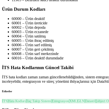
Ürün Durum Kodları
60000 – Ürün deaktif
60001 – Ürün üreticide
60002 – Ürün depoda
60003 – Ürün eczanede
60004 – Ürün satılmış
60005 – Ürün ihraç edilmiş
60006 – Ürün sarf edilmiş
60007 – Ürün geri çekilmiş
60008 – Ürün sarf merkezinde
60016 – Ürün deaktif durumdadır
İTS Hata Kodlarının Güncel Takibi
İTS hata kodları zaman zaman güncellenebildiğinden, sistem entegrasyo
inceleyebilir, entegrasyon ve süreç yönetimi ihtiyaçlarınız için DataSti
Etiketler
İTS
Hata Kodları
İlaç Takip Sistemi
Entegrasyon
XML
GLN
Datastil
[object O