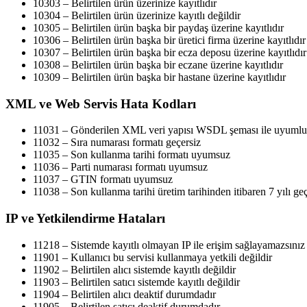
10303 – Belirtilen ürün üzerinize kayıtlıdır
10304 – Belirtilen ürün üzerinize kayıtlı değildir
10305 – Belirtilen ürün başka bir paydaş üzerine kayıtlıdır
10306 – Belirtilen ürün başka bir üretici firma üzerine kayıtlıdır
10307 – Belirtilen ürün başka bir ecza deposu üzerine kayıtlıdır
10308 – Belirtilen ürün başka bir eczane üzerine kayıtlıdır
10309 – Belirtilen ürün başka bir hastane üzerine kayıtlıdır
XML ve Web Servis Hata Kodları
11031 – Gönderilen XML veri yapısı WSDL şeması ile uyumlu 
11032 – Sıra numarası formatı geçersiz
11035 – Son kullanma tarihi formatı uyumsuz
11036 – Parti numarası formatı uyumsuz
11037 – GTIN formatı uyumsuz
11038 – Son kullanma tarihi üretim tarihinden itibaren 7 yılı g
IP ve Yetkilendirme Hataları
11218 – Sistemde kayıtlı olmayan IP ile erişim sağlayamazsınız
11901 – Kullanıcı bu servisi kullanmaya yetkili değildir
11902 – Belirtilen alıcı sistemde kayıtlı değildir
11903 – Belirtilen satıcı sistemde kayıtlı değildir
11904 – Belirtilen alıcı deaktif durumdadır
11905 – Belirtilen satıcı deaktif durumdadır