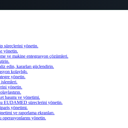
 süreçlerini yönetin.
de yönetin.
tleme ve makine entegrasyon çözümleri.
tirin.
liz edin, kararları güçlendirin.
asyon kolaylığı.
ntegre yönetin.
işlemleri.
rini yönetin.
laylaştırın.
et basımı ve yönetimi.
EUDAMED süreçlerini yönetin.
sipariş yönetimi.
etimi ve raporlama ekranları.
 operasyonlarını yönetin.