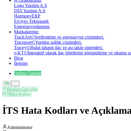
İş Ortaklarımız
Logo Yazılım A.Ş
DİA Yazılım A.Ş
HarmonyERP
Erciyes Teknopark
Entegrasyonlarımız
Markalarımız
TrackArt
©
Serileştirme ve agregasyon çözümleri.
Traceport
©
Yurtdışı sağlık çözümleri.
Tracey
©
Bulut tabanlı ilaç ve aşı takip sistemleri.
e-KT
©
İnteraktif olarak ilaç bilgilerini görüntüleme ve okuma 
Blog
İletişim
Online Ödeme
TR
EN
Bloglara Geri Dön
İTS
Hata Kodları
İTS Hata Kodları ve Açıklamal
Administrator