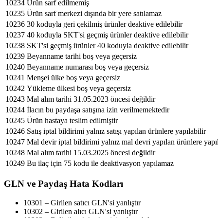
10234
Ürün sarf edilmemiş
10235
Ürün sarf merkezi dışında bir yere satılamaz
10236
30 koduyla geri çekilmiş ürünler deaktive edilebilir
10237
40 koduyla SKT'si geçmiş ürünler deaktive edilebilir
10238
SKT'si geçmiş ürünler 40 koduyla deaktive edilebilir
10239
Beyanname tarihi boş veya geçersiz
10240
Beyanname numarası boş veya geçersiz
10241
Menşei ülke boş veya geçersiz
10242
Yükleme ülkesi boş veya geçersiz
10243
Mal alım tarihi 31.05.2023 öncesi değildir
10244
İlacın bu paydaşa satışına izin verilmemektedir
10245
Ürün hastaya teslim edilmiştir
10246
Satış iptal bildirimi yalnız satışı yapılan ürünlere yapılabilir
10247
Mal devir iptal bildirimi yalnız mal devri yapılan ürünlere yapıl
10248
Mal alım tarihi 15.03.2025 öncesi değildir
10249
Bu ilaç için 75 kodu ile deaktivasyon yapılamaz
GLN ve Paydaş Hata Kodları
10301 – Girilen satıcı GLN'si yanlıştır
10302 – Girilen alıcı GLN'si yanlıştır