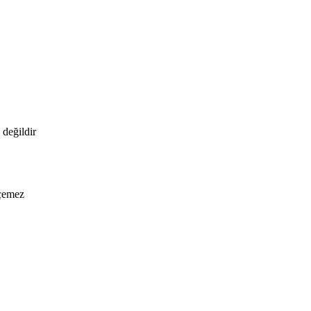
değildir
eçemez