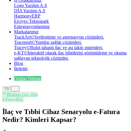
İş Ortaklarımız
Logo Yazılım A.Ş
DİA Yazılım A.Ş
HarmonyERP
Erciyes Teknopark
Entegrasyonlarımız
Markalarımız
TrackArt
©
Serileştirme ve agregasyon çözümleri.
Traceport
©
Yurtdışı sağlık çözümleri.
Tracey
©
Bulut tabanlı ilaç ve aşı takip sistemleri.
e-KT
©
İnteraktif olarak ilaç bilgilerini görüntüleme ve okuma
sağlayan teknolojik çözümler.
Blog
İletişim
Online Ödeme
TR
EN
Bloglara Geri Dön
e-Fatura
İlaç
İlaç ve Tıbbi Cihaz Senaryolu e-Fatura
Nedir? Kimleri Kapsar?