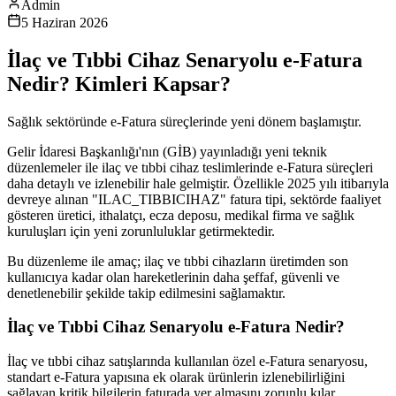
Admin
5 Haziran 2026
İlaç ve Tıbbi Cihaz Senaryolu e-Fatura
Nedir? Kimleri Kapsar?
Sağlık sektöründe e-Fatura süreçlerinde yeni dönem başlamıştır.
Gelir İdaresi Başkanlığı'nın (GİB) yayınladığı yeni teknik
düzenlemeler ile ilaç ve tıbbi cihaz teslimlerinde e-Fatura süreçleri
daha detaylı ve izlenebilir hale gelmiştir. Özellikle 2025 yılı itibarıyla
devreye alınan "ILAC_TIBBICIHAZ" fatura tipi, sektörde faaliyet
gösteren üretici, ithalatçı, ecza deposu, medikal firma ve sağlık
kuruluşları için yeni zorunluluklar getirmektedir.
Bu düzenleme ile amaç; ilaç ve tıbbi cihazların üretimden son
kullanıcıya kadar olan hareketlerinin daha şeffaf, güvenli ve
denetlenebilir şekilde takip edilmesini sağlamaktır.
İlaç ve Tıbbi Cihaz Senaryolu e-Fatura Nedir?
İlaç ve tıbbi cihaz satışlarında kullanılan özel e-Fatura senaryosu,
standart e-Fatura yapısına ek olarak ürünlerin izlenebilirliğini
sağlayan kritik bilgilerin faturada yer almasını zorunlu kılar.