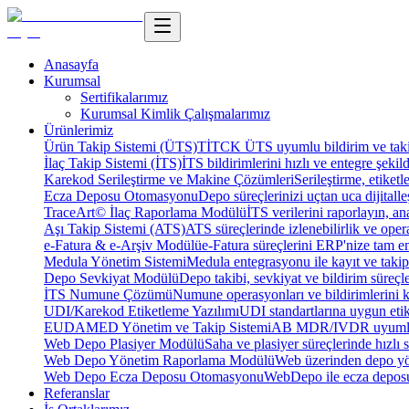
Anasayfa
Kurumsal
Sertifikalarımız
Kurumsal Kimlik Çalışmalarımız
Ürünlerimiz
Ürün Takip Sistemi (ÜTS)
TİTCK ÜTS uyumlu bildirim ve takip
İlaç Takip Sistemi (İTS)
İTS bildirimlerini hızlı ve entegre şekil
Karekod Serileştirme ve Makine Çözümleri
Serileştirme, etike
Ecza Deposu Otomasyonu
Depo süreçlerinizi uçtan uca dijitalleş
TraceArt© İlaç Raporlama Modülü
İTS verilerini raporlayın, ana
Aşı Takip Sistemi (ATS)
ATS süreçlerinde izlenebilirlik ve oper
e-Fatura & e-Arşiv Modülü
e-Fatura süreçlerini ERP'nize tam e
Medula Yönetim Sistemi
Medula entegrasyonu ile kayıt ve takip 
Depo Sevkiyat Modülü
Depo takibi, sevkiyat ve bildirim süreçle
İTS Numune Çözümü
Numune operasyonları ve bildirimlerini ko
UDI/Karekod Etiketleme Yazılımı
UDI standartlarına uygun etik
EUDAMED Yönetim ve Takip Sistemi
AB MDR/IVDR uyumlu 
Web Depo Plasiyer Modülü
Saha ve plasiyer süreçlerinde hızlı 
Web Depo Yönetim Raporlama Modülü
Web üzerinden depo yön
Web Depo Ecza Deposu Otomasyonu
WebDepo ile ecza deposu
Referanslar