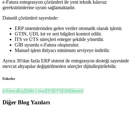
e-Fatura entegrasyon çözümleri ile yeni teknik kılavuz
gereksinimlerine uyum sağlamaktadır.
Datastil çözümleri sayesinde:
ERP sistemlerinden gelen veriler otomatik olarak işlenir.
GTIN, UDI, lot ve seri bilgileri kontrol edilir.
İTS ve ÜTS süreçleri entegre şekilde yönetilir.
GİB uyumlu e-Fatura oluşturulur.
Manuel işlem ihtiyacı minimum seviyeye indirilir.
Ayrıca 30'dan fazla ERP sistemi ile entegrasyon desteği sayesinde
mevcut altyapılar değiştirilmeden süreçler dijitalleştirilebilir.
Etiketler
e-Fatura
İlaç
Tıbbi Cihaz
İTS
ÜTS
GİB
Datastil
Diğer
Blog Yazıları
ÜTS
ÜTS’de Son Kullanma Tarihi (SKT) ve Soğuk Zincir Yönetimi Nasıl Yapılır? (2026