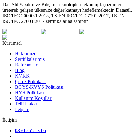
DataStil Yazılım ve Bilişim Teknolojileri teknolojik çözümler
üreterek gelişen ülkemize değer katmayı hedeflemektedir. Datastil,
ISO/IEC 20000-1:2018, TS EN ISO/IEC 27701:2017, TS EN
ISO/IEC 27001:2017 sertifikalarına sahiptir.
Kurumsal
Hakkımızda
Sertifikalarımız
Referanslar
Blog
KVKK
Çerez Politikası
BGYS-KVYS Politikası
HYS Politikası
Kullanım Koşulları
Telif Hakkı
İletişim
İletişim
0850 255 13 06