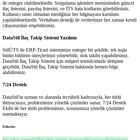
ile entegre olabilmektedir. Sorgulama işlemleri menüsünden güncel
ilaç listesini, paydaş listesini, ve İTS hata kodlarını görebilirsiniz.
Kullanıcı sınırı olmadan istediğiniz her bilgisayara kurulum
yapılabilmektedir. Veritabanı desteği ile verilerinize her zaman kendi
cihazınızdan erişebilirsiniz.
DataStil İlaç Takip Sistemi Yazılımı
StilÜTS ile ERP-Ticari sisteminize entegre bir şekilde, tek tuşla
bütün bildirim süreçlerinizi yönetebilir, stok takibi yapabilirsiniz.
DataStil İlaç Takip Sistemi için müşteri temsilcimizle iletişime
geçebilir, DataStil İlaç Takip Sistemi hakkında hemen bilgi
alabilirsiniz.
7/24 Destek
DataStil'in uzman ve alanında tecrübeli kadrosuyla, her türlü
ihtiyacınıza, probleminize yönelik çözümler sunar. 7/24 Destek
Ekibi ile her türlü probleminize, sorununuza yönelik çözümler
sunmaktayız.
Etiketler
ilaç takip sistemi
its
ilaç takip sistemi programı
its yazılımı
its programı