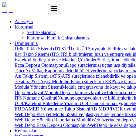
Anasayfa
Kurumsal
Sertifikalarımız
Kurumsal Kimlik Çalışmalarımız
Ürünlerimiz
Ürün Takip Sistemi (ÜTS)
TİTCK ÜTS uyumlu bildirim ve takip
İlaç Takip Sistemi (İTS)
İTS bildirimlerini hızlı ve entegre şekil
Karekod Serileştirme ve Makine Çözümleri
Serileştirme, etike
Ecza Deposu Otomasyonu
Depo süreçlerinizi uçtan uca dijitalleş
TraceArt© İlaç Raporlama Modülü
İTS verilerini raporlayın, ana
Aşı Takip Sistemi (ATS)
ATS süreçlerinde izlenebilirlik ve oper
e-Fatura & e-Arşiv Modülü
e-Fatura süreçlerini ERP'nize tam e
Medula Yönetim Sistemi
Medula entegrasyonu ile kayıt ve takip 
Depo Sevkiyat Modülü
Depo takibi, sevkiyat ve bildirim süreçle
İTS Numune Çözümü
Numune operasyonları ve bildirimlerini ko
UDI/Karekod Etiketleme Yazılımı
UDI standartlarına uygun etik
EUDAMED Yönetim ve Takip Sistemi
AB MDR/IVDR uyumlu 
Web Depo Plasiyer Modülü
Saha ve plasiyer süreçlerinde hızlı 
Web Depo Yönetim Raporlama Modülü
Web üzerinden depo yön
Web Depo Ecza Deposu Otomasyonu
WebDepo ile ecza deposu
Referanslar