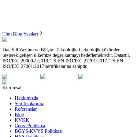
ÜTS’de Sistem/İşlem Paketi (Set) Yönetimi Nasıl Yapılır? (2026 Güncel Rehber)
ÜTS Sistem/İşlem Paketi yönetimi; cerrahi setler ve medikal
paketlerin karekod bazlı, izlenebilir ve mevzuata uygun şeki...
Tüm Blog Yazıları
Oku
DataStil Yazılım ve Bilişim Teknolojileri teknolojik çözümler
üreterek gelişen ülkemize değer katmayı hedeflemektedir. Datastil,
ISO/IEC 20000-1:2018, TS EN ISO/IEC 27701:2017, TS EN
ISO/IEC 27001:2017 sertifikalarına sahiptir.
Kurumsal
Hakkımızda
Sertifikalarımız
Referanslar
Blog
KVKK
Çerez Politikası
BGYS-KVYS Politikası
HYS Politikası