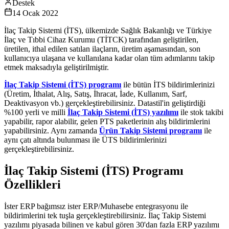
Destek
14 Ocak 2022
İlaç Takip Sistemi (İTS), ülkemizde Sağlık Bakanlığı ve Türkiye
İlaç ve Tıbbi Cihaz Kurumu (TİTCK) tarafından geliştirilen,
üretilen, ithal edilen satılan ilaçların, üretim aşamasından, son
kullanıcıya ulaşana ve kullanılana kadar olan tüm adımlarını takip
etmek maksadıyla geliştirilmiştir.
İlaç Takip Sistemi (İTS) programı
ile bütün İTS bildirimlerinizi
(Üretim, İthalat, Alış, Satış, İhracat, İade, Kullanım, Sarf,
Deaktivasyon vb.) gerçekleştirebilirsiniz. Datastil'in geliştirdiği
%100 yerli ve milli
İlaç Takip Sistemi (İTS) yazılımı
ile stok takibi
yapabilir, rapor alabilir, gelen PTS paketlerinin alış bildirimlerini
yapabilirsiniz. Aynı zamanda
Ürün Takip Sistemi programı
ile
aynı çatı altında bulunması ile ÜTS bildirimlerinizi
gerçekleştirebilirsiniz.
İlaç Takip Sistemi (İTS) Programı
Özellikleri
İster ERP bağımsız ister ERP/Muhasebe entegrasyonu ile
bildirimlerini tek tuşla gerçekleştirebilirsiniz. İlaç Takip Sistemi
yazılımı piyasada bilinen ve kabul gören 30'dan fazla ERP yazılımı