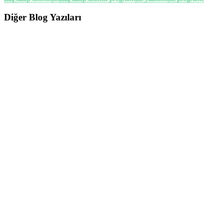
Diğer
Blog Yazıları
ÜTS
ÜTS’de Son Kullanma Tarihi (SKT) ve Soğuk Zincir Yönetimi Nasıl Yapılır? (2026
Güncel Rehber)
ÜTS’de SKT ve Soğuk Zincir yönetimi; miadı yaklaşan ürünlerin
takibi, FEFO prensibi, zayiat süreçleri ve mevzuata uygun ...
Oku
ÜTS
ÜTS’de İade ve Bildirim İptal Süreçleri Nasıl Yönetilir? (2026 Güncel Rehber)
ÜTS’de iade ve bildirim iptal süreçleri; hatalı bildirimlerin
düzeltilmesi, ürün iadelerinin yönetilmesi ve stok doğrulu...
Oku
ÜTS