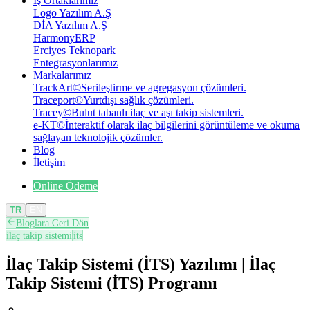
İş Ortaklarımız
Logo Yazılım A.Ş
DİA Yazılım A.Ş
HarmonyERP
Erciyes Teknopark
Entegrasyonlarımız
Markalarımız
TrackArt
©
Serileştirme ve agregasyon çözümleri.
Traceport
©
Yurtdışı sağlık çözümleri.
Tracey
©
Bulut tabanlı ilaç ve aşı takip sistemleri.
e-KT
©
İnteraktif olarak ilaç bilgilerini görüntüleme ve okuma
sağlayan teknolojik çözümler.
Blog
İletişim
Online Ödeme
TR
EN
Bloglara Geri Dön
ilaç takip sistemi
its
İlaç Takip Sistemi (İTS) Yazılımı | İlaç
Takip Sistemi (İTS) Programı