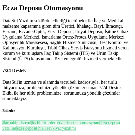
Ecza Deposu Otomasyonu
DataStil Yazılım sektörde edindiği tecrübeler ile İlaç ve Medikal
malzeme kapsamına giren tüm Üretici, İthalatçı, Bayi, İhracatçı,
Eczane, Eczane-Optik, Ecza Deposu, İtriyat Deposu, İşitme Cihazı
Uygulama Merkezi, Ismarlama Ortez-Protez Uygulama Merkezi,
Optisyenlik Müessesesi, Sağlık Hizmet Sunucusu, Test Kontrol ve
Kalibrasyon Kuruluşu, Tıbbi Cihaz Servis İstasyonu hizmeti veren
kurum ve kuruluşlara İlaç Takip Sistemi (İTS) ve Ürün Takip
Sistemi (ÜTS) kapsamında özel entegratör hizmeti vermektedir.
7/24 Destek
DataStil'in uzman ve alanında tecrübeli kadrosuyla, her türlü
ihtiyacınıza, probleminize yönelik çözümler sunar. 7/24 Destek
Ekibi ile her türlü probleminize, sorununuza yönelik çözümler
sunmaktayız.
Etiketler
ilaç takip sistemi
its bildirimleri
ecza deposu otomasyonu
ecza deposu
yazılımı
ecza deposu hızlı sevkiyat yazılımı