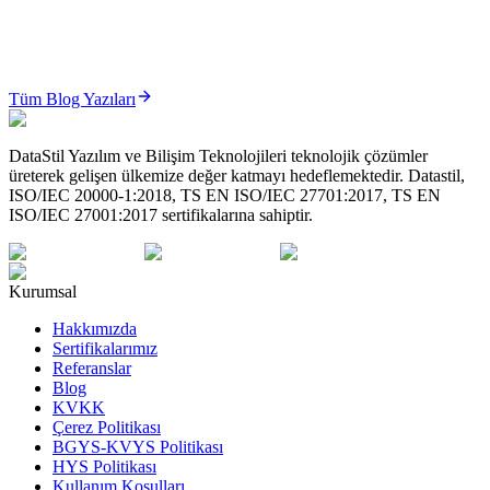
ÜTS’de Sistem/İşlem Paketi (Set) Yönetimi Nasıl Yapılır? (2026 Güncel Rehber)
ÜTS Sistem/İşlem Paketi yönetimi; cerrahi setler ve medikal
paketlerin karekod bazlı, izlenebilir ve mevzuata uygun şeki...
Tüm Blog Yazıları
Oku
DataStil Yazılım ve Bilişim Teknolojileri teknolojik çözümler
üreterek gelişen ülkemize değer katmayı hedeflemektedir. Datastil,
ISO/IEC 20000-1:2018, TS EN ISO/IEC 27701:2017, TS EN
ISO/IEC 27001:2017 sertifikalarına sahiptir.
Kurumsal
Hakkımızda
Sertifikalarımız
Referanslar
Blog
KVKK
Çerez Politikası
BGYS-KVYS Politikası
HYS Politikası
Kullanım Koşulları