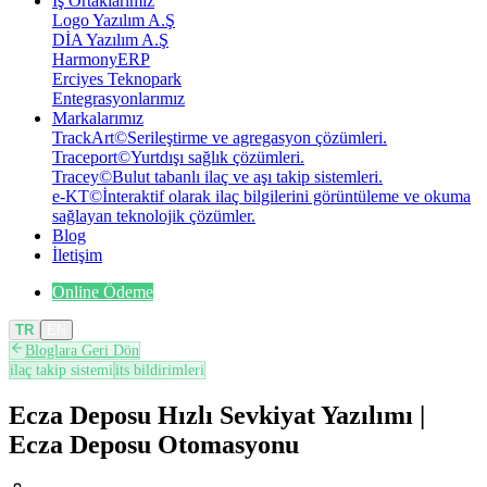
İş Ortaklarımız
Logo Yazılım A.Ş
DİA Yazılım A.Ş
HarmonyERP
Erciyes Teknopark
Entegrasyonlarımız
Markalarımız
TrackArt
©
Serileştirme ve agregasyon çözümleri.
Traceport
©
Yurtdışı sağlık çözümleri.
Tracey
©
Bulut tabanlı ilaç ve aşı takip sistemleri.
e-KT
©
İnteraktif olarak ilaç bilgilerini görüntüleme ve okuma
sağlayan teknolojik çözümler.
Blog
İletişim
Online Ödeme
TR
EN
Bloglara Geri Dön
ilaç takip sistemi
its bildirimleri
Ecza Deposu Hızlı Sevkiyat Yazılımı |
Ecza Deposu Otomasyonu