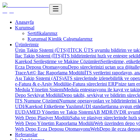
Anasayfa
Kurumsal
Sertifikalarımız
Kurumsal Kimlik Çalışmalarımız
Ürünlerimiz
Ürün Takip Sistemi (ÜTS)
TİTCK ÜTS uyumlu bildirim ve takip
İlaç Takip Sistemi (İTS)
İTS bildirimlerini hızlı ve entegre şekil
Karekod Serileştirme ve Makine Çözümleri
Serileştirme, etike
Ecza Deposu Otomasyonu
Depo süreçlerinizi uçtan uca dijitalleş
TraceArt© İlaç Raporlama Modülü
İTS verilerini raporlayın, ana
Aşı Takip Sistemi (ATS)
ATS süreçlerinde izlenebilirlik ve oper
e-Fatura & e-Arşiv Modülü
e-Fatura süreçlerini ERP'nize tam e
Medula Yönetim Sistemi
Medula entegrasyonu ile kayıt ve takip 
Depo Sevkiyat Modülü
Depo takibi, sevkiyat ve bildirim süreçle
İTS Numune Çözümü
Numune operasyonları ve bildirimlerini ko
UDI/Karekod Etiketleme Yazılımı
UDI standartlarına uygun etik
EUDAMED Yönetim ve Takip Sistemi
AB MDR/IVDR uyumlu 
Web Depo Plasiyer Modülü
Saha ve plasiyer süreçlerinde hızlı 
Web Depo Yönetim Raporlama Modülü
Web üzerinden depo yön
Web Depo Ecza Deposu Otomasyonu
WebDepo ile ecza deposu
Referanslar