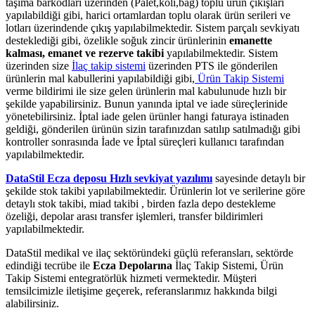
taşıma barkodları üzerinden (Palet,koli,bağ) toplu ürün çıkışları
yapılabildiği gibi, harici ortamlardan toplu olarak ürün serileri ve
lotları üzerindende çıkış yapılabilmektedir. Sistem parçalı sevkiyatı
desteklediği gibi, özelikle soğuk zincir ürünlerinin
emanette
kalması, emanet ve rezerve takibi
yapılabilmektedir. Sistem
üzerinden size
İlaç takip sistemi
üzerinden PTS ile gönderilen
ürünlerin mal kabullerini yapılabildiği gibi,
Ürün Takip Sistemi
verme bildirimi ile size gelen ürünlerin mal kabulunude hızlı bir
şekilde yapabilirsiniz. Bunun yanında iptal ve iade süreçlerinide
yönetebilirsiniz. İptal iade gelen ürünler hangi faturaya istinaden
geldiği, gönderilen ürünün sizin tarafınızdan satılıp satılmadığı gibi
kontroller sonrasında İade ve İptal süreçleri kullanıcı tarafından
yapılabilmektedir.
DataStil Ecza deposu Hızlı sevkiyat yazılımı
sayesinde detaylı bir
şekilde stok takibi yapılabilmektedir. Ürünlerin lot ve serilerine göre
detaylı stok takibi, miad takibi , birden fazla depo destekleme
özeliği, depolar arası transfer işlemleri, transfer bildirimleri
yapılabilmektedir.
DataStil medikal ve ilaç sektöründeki güçlü referansları, sektörde
edindiği tecrübe ile
Ecza Depolarına
İlaç Takip Sistemi, Ürün
Takip Sistemi entegratörlük hizmeti vermektedir. Müşteri
temsilcimizle iletişime geçerek, referanslarımız hakkında bilgi
alabilirsiniz.