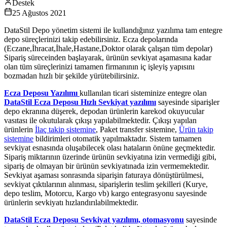
Destek
25 Ağustos 2021
DataStil Depo yönetim sistemi ile kullandığınız yazılıma tam entegre
depo süreçlerinizi takip edebilirsiniz. Ecza depolarında
(Eczane,İhracat,İhale,Hastane,Doktor olarak çalışan tüm depolar)
Sipariş süreceinden başlayarak, ürünün sevkiyat aşamasına kadar
olan tüm süreçlerinizi tamamen firmanının iç işleyiş yapısını
bozmadan hızlı bir şekilde yürütebilirsiniz.
Ecza Deposu Yazılımı
kullanılan ticari sisteminize entegre olan
DataStil Ecza Deposu Hızlı Sevkiyat yazılımı
sayesinde siparişler
depo ekranına düşerek, depodan ürünlerin karekod okuyucular
vasıtası ile okutularak çıkışı yapılabilmektedir. Çıkışı yapılan
ürünlerin
İlaç takip sistemine
, Paket transfer sistemine,
Ürün takip
sistemine
bildirimleri otomatik yapılmaktadır. Sistem tamamen
sevkiyat esnasında oluşabilecek olası hataların önüne geçmektedir.
Sipariş miktarının üzerinde ürünün sevkiyatına izin vermediği gibi,
sipariş de olmayan bir ürünün sevkiyatınada izin vermemektedir.
Sevkiyat aşaması sonrasında siparişin faturaya dönüştürülmesi,
sevkiyat çıktılarının alınması, siparişlerin teslim şekilleri (Kurye,
depo teslim, Motorcu, Kargo vb) kargo entegrasyonu sayesinde
ürünlerin sevkiyatı hızlandırılabilmektedir.
DataStil Ecza Deposu Sevkiyat yazılımı, otomasyonu
sayesinde