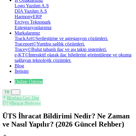
İş Ortaklarımız
Logo Yazılım A.Ş
DİA Yazılım A.Ş
HarmonyERP
Erciyes Teknopark
Entegrasyonlarımız
Markalarımız
TrackArt
©
Serileştirme ve agregasyon çözümleri.
Traceport
©
Yurtdışı sağlık çözümleri.
Tracey
©
Bulut tabanlı ilaç ve aşı takip sistemleri.
e-KT
©
İnteraktif olarak ilaç bilgilerini görüntüleme ve okuma
sağlayan teknolojik çözümler.
Blog
İletişim
Online Ödeme
TR
EN
Bloglara Geri Dön
ÜTS
İhracat Bildirimi
ÜTS İhracat Bildirimi Nedir? Ne Zaman
ve Nasıl Yapılır? (2026 Güncel Rehber)