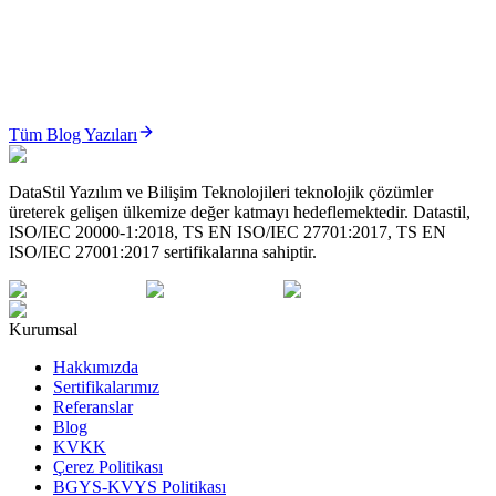
ÜTS’de Sistem/İşlem Paketi (Set) Yönetimi Nasıl Yapılır? (2026 Güncel Rehber)
ÜTS Sistem/İşlem Paketi yönetimi; cerrahi setler ve medikal
paketlerin karekod bazlı, izlenebilir ve mevzuata uygun şeki...
Tüm Blog Yazıları
Oku
DataStil Yazılım ve Bilişim Teknolojileri teknolojik çözümler
üreterek gelişen ülkemize değer katmayı hedeflemektedir. Datastil,
ISO/IEC 20000-1:2018, TS EN ISO/IEC 27701:2017, TS EN
ISO/IEC 27001:2017 sertifikalarına sahiptir.
Kurumsal
Hakkımızda
Sertifikalarımız
Referanslar
Blog
KVKK
Çerez Politikası
BGYS-KVYS Politikası