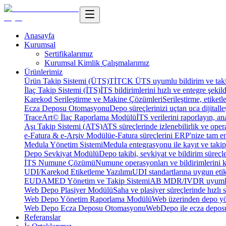
Anasayfa
Kurumsal
Sertifikalarımız
Kurumsal Kimlik Çalışmalarımız
Ürünlerimiz
Ürün Takip Sistemi (ÜTS)
TİTCK ÜTS uyumlu bildirim ve takip
İlaç Takip Sistemi (İTS)
İTS bildirimlerini hızlı ve entegre şekil
Karekod Serileştirme ve Makine Çözümleri
Serileştirme, etike
Ecza Deposu Otomasyonu
Depo süreçlerinizi uçtan uca dijitalleş
TraceArt© İlaç Raporlama Modülü
İTS verilerini raporlayın, ana
Aşı Takip Sistemi (ATS)
ATS süreçlerinde izlenebilirlik ve oper
e-Fatura & e-Arşiv Modülü
e-Fatura süreçlerini ERP'nize tam e
Medula Yönetim Sistemi
Medula entegrasyonu ile kayıt ve takip 
Depo Sevkiyat Modülü
Depo takibi, sevkiyat ve bildirim süreçle
İTS Numune Çözümü
Numune operasyonları ve bildirimlerini ko
UDI/Karekod Etiketleme Yazılımı
UDI standartlarına uygun etik
EUDAMED Yönetim ve Takip Sistemi
AB MDR/IVDR uyumlu 
Web Depo Plasiyer Modülü
Saha ve plasiyer süreçlerinde hızlı 
Web Depo Yönetim Raporlama Modülü
Web üzerinden depo yön
Web Depo Ecza Deposu Otomasyonu
WebDepo ile ecza deposu
Referanslar