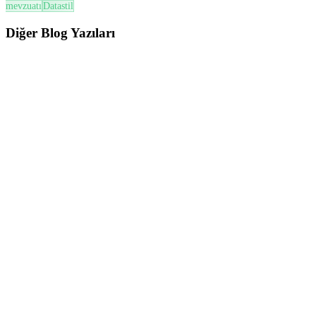
mevzuatı
Datastil
Diğer
Blog Yazıları
ÜTS
ÜTS’de Son Kullanma Tarihi (SKT) ve Soğuk Zincir Yönetimi Nasıl Yapılır? (2026
Güncel Rehber)
ÜTS’de SKT ve Soğuk Zincir yönetimi; miadı yaklaşan ürünlerin
takibi, FEFO prensibi, zayiat süreçleri ve mevzuata uygun ...
Oku
ÜTS
ÜTS’de İade ve Bildirim İptal Süreçleri Nasıl Yönetilir? (2026 Güncel Rehber)
ÜTS’de iade ve bildirim iptal süreçleri; hatalı bildirimlerin
düzeltilmesi, ürün iadelerinin yönetilmesi ve stok doğrulu...
Oku
ÜTS